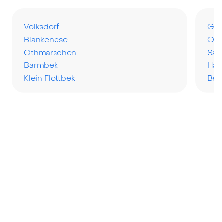
Volksdorf
Gro
Blankenese
Ohl
Othmarschen
Sas
Barmbek
Ham
Klein Flottbek
Ber