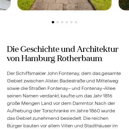
Hamburg-Rotherbaum, 20146 -
H
m
Verkauft
V
Historisches
H
Mehrparteienhaus in
M
Die Geschichte und Architektur
Szenelage!
S
von Hamburg Rotherbaum
Der Schiffsmakler John Fontenay, dem das gesamte
Gebiet zwischen Alster, Badestraße und Mittelweg
sowie die Straßen Fontenay- und Fontenay-Allee
seinen Namen verdankt, kaufte um das Jahr 1816
große Mengen Land vor dem Dammtor. Nach der
Aufhebung der Torschranke im Jahre 1860 wurde
das Gebiet zunehmend besiedelt. Die reichen
Bürger bauten vor allem Villen und Stadthäuser im