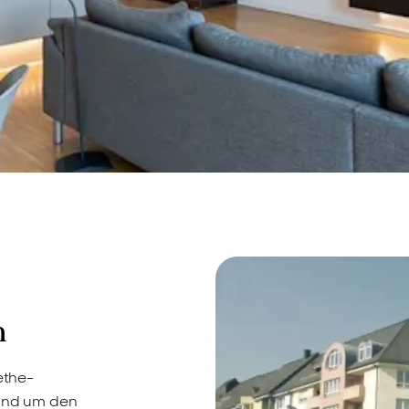
m
ethe-
Rund um den