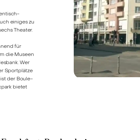
entisch-
 auch einiges zu
sechs Theater.
h
nnend für
dem die Museen
esbank. Wer
er Sportplätze
ist der Boule-
kpark bietet