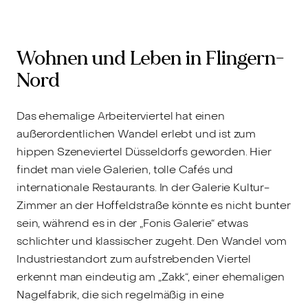
Verkauft
V
Attraktive Stadtwohnung in
C
zentraler Lage von
G
Wohnen und Leben in Flingern-
Flingern-Nord
W
Nord
e
Das ehemalige Arbeiterviertel hat einen
außerordentlichen Wandel erlebt und ist zum
hippen Szeneviertel Düsseldorfs geworden. Hier
findet man viele Galerien, tolle Cafés und
internationale Restaurants. In der Galerie Kultur-
Zimmer an der Hoffeldstraße könnte es nicht bunter
sein, während es in der „Fonis Galerie“ etwas
schlichter und klassischer zugeht. Den Wandel vom
Industriestandort zum aufstrebenden Viertel
erkennt man eindeutig am „Zakk“, einer ehemaligen
Nagelfabrik, die sich regelmäßig in eine