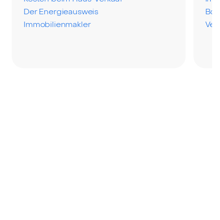
Der Energieausweis
Bod
Immobilienmakler
Ver