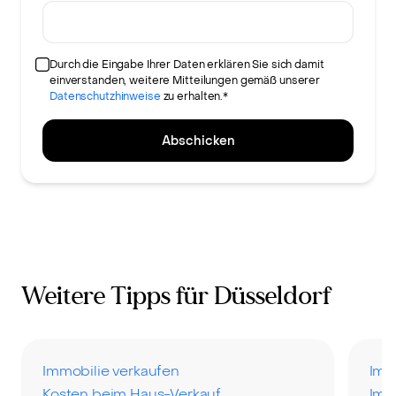
Durch die Eingabe Ihrer Daten erklären Sie sich damit
einverstanden, weitere Mitteilungen gemäß unserer
Datenschutzhinweise
zu erhalten.*
Abschicken
Weitere Tipps für Düsseldorf
Immobilie verkaufen
Imm
Kosten beim Haus-Verkauf
Imm