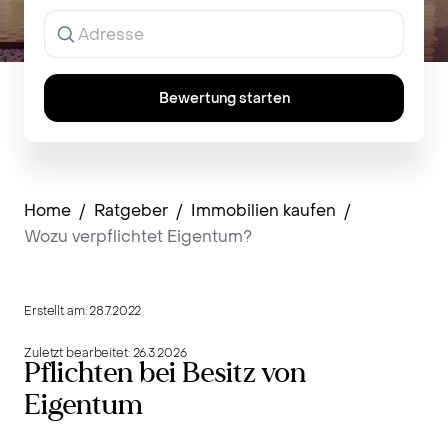
Ergebnisse
werden
während
der
Eingabe
Bewertung starten
angezeigt.
Home
/
Ratgeber
/
Immobilien kaufen
/
Wozu verpflichtet Eigentum?
Erstellt am:
28.7.2022
Zuletzt bearbeitet:
26.3.2026
Pflichten bei Besitz von
Eigentum