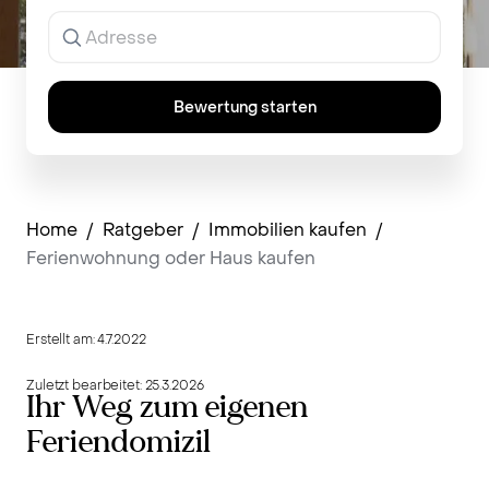
Ergebnisse
werden
während
der
Eingabe
Bewertung starten
angezeigt.
Home
/
Ratgeber
/
Immobilien kaufen
/
Ferienwohnung oder Haus kaufen
Erstellt am:
4.7.2022
Zuletzt bearbeitet:
25.3.2026
Ihr Weg zum eigenen
Feriendomizil