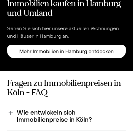
Immobilien kaufen in Hamburg
und Umland
Sehen Sie sich hier unsere aktuellen Wohnungen
und Häuser in Hamburg an.
u
Mehr Immobilien in Hamburg entdecken
Fragen zu Immobilienpreisen in
Köln - FAQ
Wie entwickeln sich
Immobilienpreise in Köln?