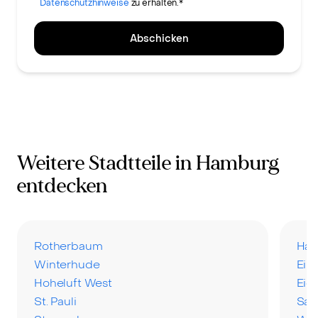
Datenschutzhinweise
zu erhalten.*
Abschicken
Weitere Stadtteile in Hamburg
entdecken
Rotherbaum
Har
Winterhude
Eil
Hoheluft West
Eid
St. Pauli
San