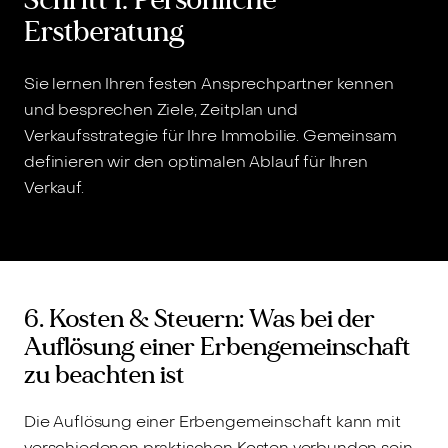
Erstberatung
Sie lernen Ihren festen Ansprechpartner kennen
W
und besprechen Ziele, Zeitplan und
l
Verkaufsstrategie für Ihre Immobilie. Gemeinsam
N
definieren wir den optimalen Ablauf für Ihren
Verkauf.
6. Kosten & Steuern: Was bei der
Auflösung einer Erbengemeinschaft
zu beachten ist
Die Auflösung einer Erbengemeinschaft kann mit
verschiedenen praktischen Kosten verbunden sein,