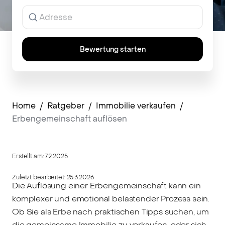
Ergebnisse
werden
während
der
Eingabe
Bewertung starten
angezeigt.
Home
/
Ratgeber
/
Immobilie verkaufen
/
Erbengemeinschaft auflösen
Erstellt am:
7.2.2025
Zuletzt bearbeitet:
25.3.2026
Die Auflösung einer Erbengemeinschaft kann ein
komplexer und emotional belastender Prozess sein.
Ob Sie als Erbe nach praktischen Tipps suchen, um
die gemeinsame Immobilie zu verkaufen, oder sich